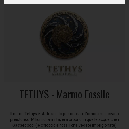
TETHYS - Marmo Fossile
Il nome
Tethys
è stato scelto per onorare l'omonimo oceano
preistorico. Milioni di anni fa, era proprio in quelle acque che i
Gasteropodi (le chiocciole fossili che vedete imprigionate)